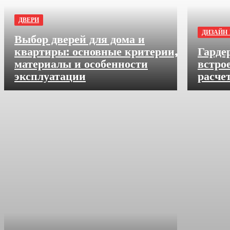
ДВЕРИ
ДИЗАЙН 
Выбор дверей для дома и
квартиры: основные критерии,
Гарде
материалы и особенности
встро
эксплуатации
расче