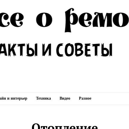
айн и интерьер
Техника
Видео
Разное
Отопление