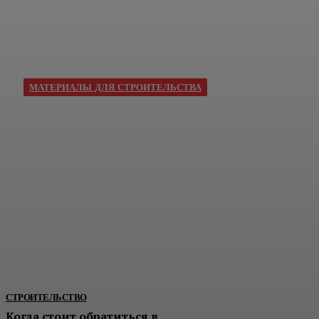
МАТЕРИАЛЫ ДЛЯ СТРОИТЕЛЬСТВА
Абразивные материал
порошки: виды, свойс
и выбор для разных за
Абразивные материалы широко применяются в промышлен
строительстве, ремонтных работах и различных технологи
процессах, где требуется обработка поверхности. С их по
выполняют шлифование, полирование, зачистку, резку,...
СТРОИТЕЛЬСТВО
Когда стоит обратиться в