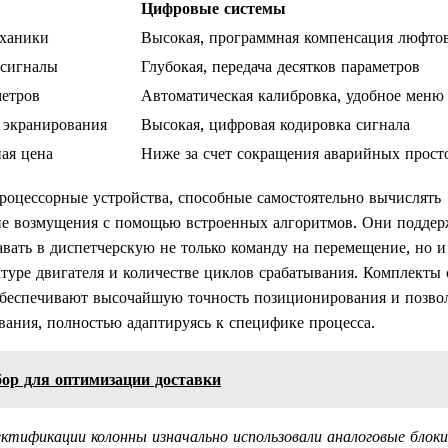
Цифровые системы
еханики
Высокая, программная компенсация люфто
 сигналы
Глубокая, передача десятков параметров
метров
Автоматическая калибровка, удобное меню
о экранирования
Высокая, цифровая кодировка сигнала
ая цена
Ниже за счет сокращения аварийных прост
оцессорные устройства, способные самостоятельно вычислять
ие возмущения с помощью встроенных алгоритмов. Они подде
вать в диспетчерскую не только команду на перемещение, но и
туре двигателя и количестве циклов срабатывания. Комплекты 
беспечивают высочайшую точность позиционирования и позво
ания, полностью адаптируясь к специфике процесса.
ор для оптимизации доставки
тификации колонны изначально использовали аналоговые блоки