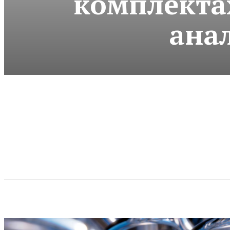
комплекта
ана