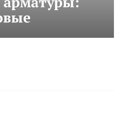
 арматуры:
овые