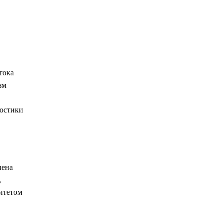
тока
зм
ностики
чена
,
итетом