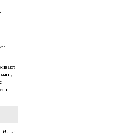
в
оев
рживают
 массу
с
ляют
. Из-за