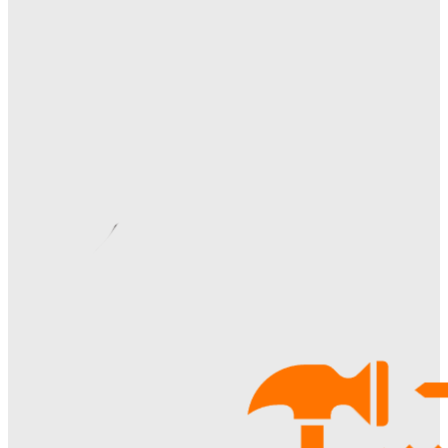
Отделка сруба под ключ: этапы, особенности и важные
нюансы внутренней и внешней отделки
Ala-Web
-
28.07.2026
Видеонаблюдение в многоквартирном доме: особенности
установки, правовые аспекты и преимущества для
жителей
Ala-Web
-
22.07.2026