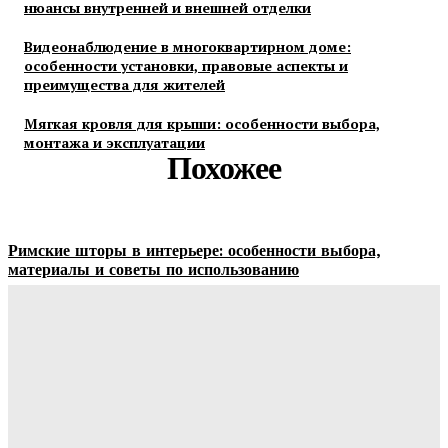
нюансы внутренней и внешней отделки
Видеонаблюдение в многоквартирном доме:
особенности установки, правовые аспекты и
преимущества для жителей
Мягкая кровля для крыши: особенности выбора,
монтажа и эксплуатации
Похожее
Римские шторы в интерьере: особенности выбора,
материалы и советы по использованию
Margaret
-
06.08.2026
Строительство и отделка загородных домов: этапы работ,
материалы и особенности проектирования
Ala-Web
-
30.07.2026