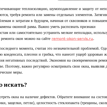
печивающие теплоизоляцию, шумоподавление и защиту от неп
тся, требуя ремонта или замены отдельных элементов. Затягив
блемам и затратам в будущем, начиная от сквозняков и повыше
замены оконной рамы. Важно уметь распознать признаки
стам или самостоятельно устранить мелкие неполадки, использ
 ремонта окон можно на сайте
remont-okon-servis.ru
.
оследнего момента, считая это незначительной проблемой. Одн
ю конденсата, плесени и грибка, что нанесет ущерб здоровью 
ния негативных последствий. Экономия на своевременном ремо
ве. Поэтому, важно регулярно осматривать свои окна, выявляя 
ические меры.
о искать?
отреть окна на наличие дефектов. Обратите внимание на состо
ки, защелки, петли), целостность стеклопакета (трещины, скол