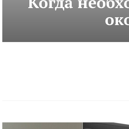
Когда необх
ок