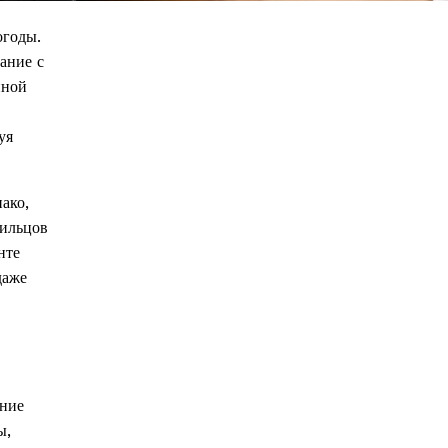
огоды.
ание с
нной
уя
ако,
жильцов
нте
даже
яние
ы,