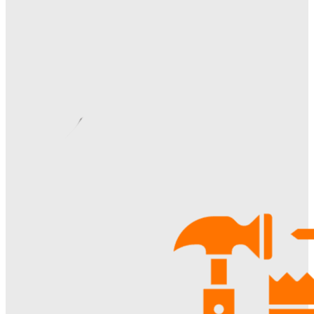
Ala-Web
-
28.07.2026
Видеонаблюдение в многоквартирном доме: особенности
установки, правовые аспекты и преимущества для
жителей
Ala-Web
-
22.07.2026