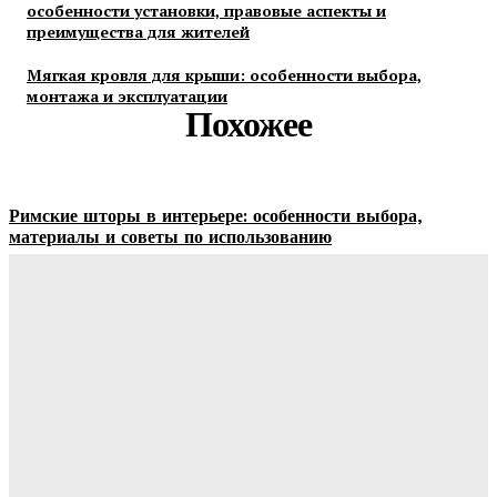
особенности установки, правовые аспекты и
преимущества для жителей
Мягкая кровля для крыши: особенности выбора,
монтажа и эксплуатации
Похожее
Римские шторы в интерьере: особенности выбора,
материалы и советы по использованию
Margaret
-
06.08.2026
Строительство и отделка загородных домов: этапы работ,
материалы и особенности проектирования
Ala-Web
-
30.07.2026
Отделка сруба под ключ: этапы, особенности и важные
нюансы внутренней и внешней отделки