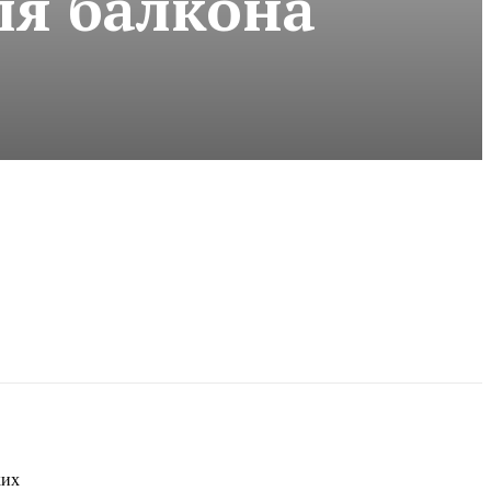
ля балкона
ких