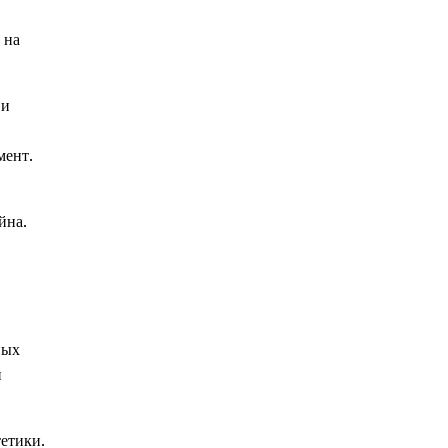
 на
 и
мент.
в
йна.
ных
и
етики.