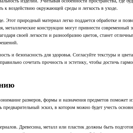
альность изделий. Учитывая особенности пространства, где буд
ть к воздействию окружающей среды и легкость в уходе.
де. Этот природный материал легко поддается обработке и позв
мя, металлические конструкции могут привнести современный з
лагодаря своей легкости и разнообразию цветов, станет отличны
решений.
сть и безопасность для здоровья. Согласуйте текстуры и цвета
равильно сочетать прочность и эстетику, чтобы достичь гармо
ению
 понимание размеров, формы и назначения предметов поможет и
ь предварительный эскиз, в котором можно будет учесть основ
ериалов. Древесина, металл или пластик должны быть подгото