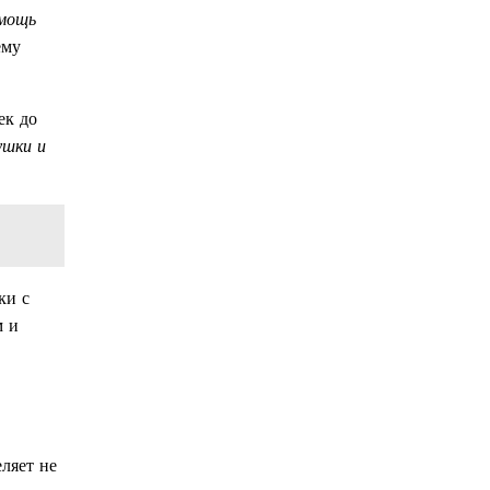
мощь
ему
ек до
ушки и
ки с
м и
ляет не