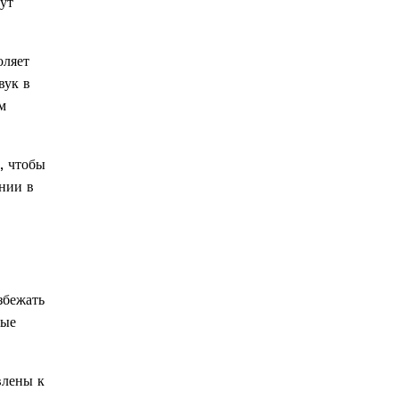
ут
оляет
вук в
м
, чтобы
нии в
збежать
ные
влены к