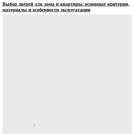
Выбор дверей для дома и квартиры: основные критерии,
материалы и особенности эксплуатации
Ala-Web
-
07.08.2026
Гардеробные комнаты и встроенные шкафы-купе —
расчет цены и правила выбора
Ala-Web
-
07.08.2026
Как правильно организовать доставку бетона на объект:
практические советы
Ala-Web
-
07.08.2026
Римские шторы в интерьере: особенности выбора,
материалы и советы по использованию
Margaret
-
06.08.2026