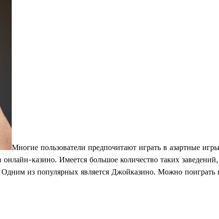
Многие пользователи предпочитают играть в азартные игры
 онлайн-казино. Имеется большое количество таких заведений,
я. Одним из популярных является Джойказино. Можно поиграть 