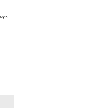
рямую