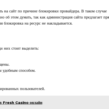
ть на сайт по причине блокировки провайдера. В таком случае
но об этом думать, так как администрация сайта предлагает п
я блокировка на ресурс не накладывается.
и них стоит выделить:
ищены.
м удобным способом.
рированных пользователей.
 в Fresh Casino онлайн