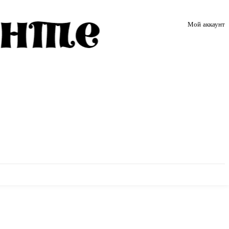
Мой аккаунт