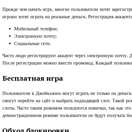
Прежде чем начать игру, многие пользователи хотят зарегистр
игроки хотят играть на реальные деньги. Регистрация аккаунта
Мобильный телефон;
Электронную почту;
Социальные сети.
Часто люди регистрируют аккаунт через электронную почту. Д
После регистрации можно ввести промокод. Каждый пользова
Бесплатная игра
Пользователи в Джойказино могут играть не только на деньги
смогут перейти на сайт и выбрать подходящий слот. Такой ре
слоты. Часто таким режимом пользуются новички, так как это
демонстрационном режиме пользователи не будут получать б
Обход блокировки