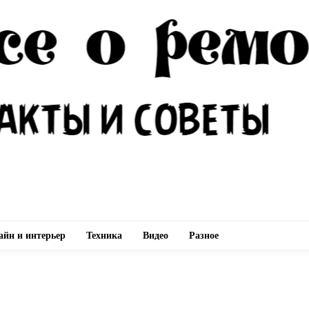
айн и интерьер
Техника
Видео
Разное