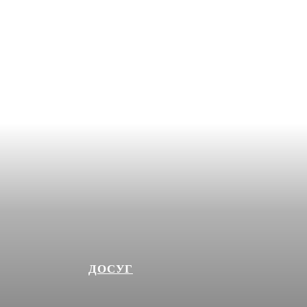
ДОСУГ