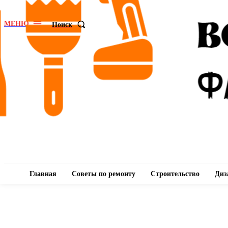
МЕНЮ
Поиск
Главная
Советы по ремонту
Строительство
Диз