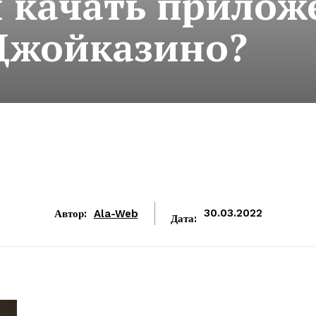
и качать прилож
Джойказино?
Автор:
Ala-Web
30.03.2022
Дата: