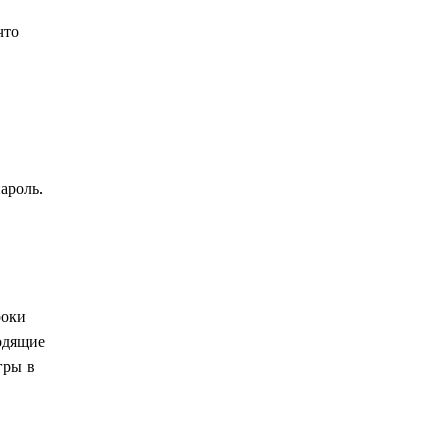
что
ароль.
роки
одящие
гры в