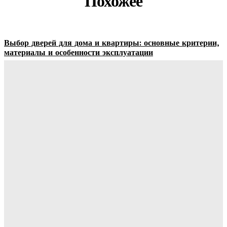
Похожее
Выбор дверей для дома и квартиры: основные критерии,
материалы и особенности эксплуатации
Ala-Web
-
07.08.2026
Гардеробные комнаты и встроенные шкафы-купе —
расчет цены и правила выбора
Ala-Web
-
07.08.2026
Как правильно организовать доставку бетона на объект:
практические советы
Ala-Web
-
07.08.2026
Римские шторы в интерьере: особенности выбора,
материалы и советы по использованию