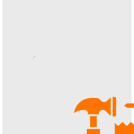
нюансы внутренней и внешней отделки
Ala-Web
-
28.07.2026
Видеонаблюдение в многоквартирном доме: особенности
установки, правовые аспекты и преимущества для
жителей
Ala-Web
-
22.07.2026