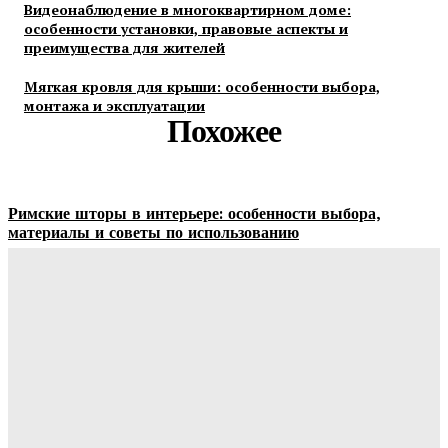
Видеонаблюдение в многоквартирном доме:
особенности установки, правовые аспекты и
преимущества для жителей
Мягкая кровля для крыши: особенности выбора,
монтажа и эксплуатации
Похожее
Римские шторы в интерьере: особенности выбора,
материалы и советы по использованию
Margaret
-
06.08.2026
Строительство и отделка загородных домов: этапы работ,
материалы и особенности проектирования
Ala-Web
-
30.07.2026
Отделка сруба под ключ: этапы, особенности и важные