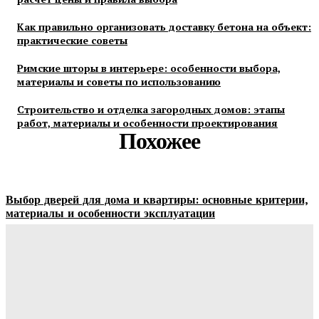
Как правильно организовать доставку бетона на объект:
практические советы
Римские шторы в интерьере: особенности выбора,
материалы и советы по использованию
Строительство и отделка загородных домов: этапы
работ, материалы и особенности проектирования
Похожее
Выбор дверей для дома и квартиры: основные критерии,
материалы и особенности эксплуатации
Ala-Web
-
07.08.2026
Гардеробные комнаты и встроенные шкафы-купе —
расчет цены и правила выбора
Ala-Web
-
07.08.2026