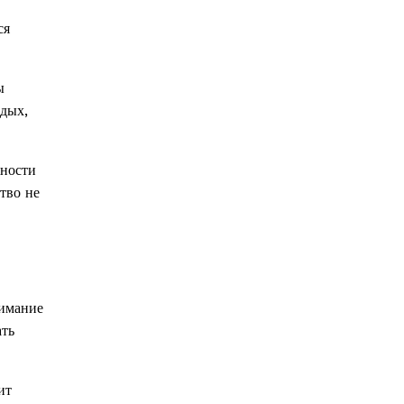
ся
ы
тдых,
жности
тво не
нимание
ать
ит