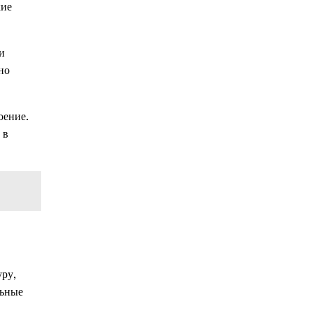
кие
и
но
оение.
 в
ру,
льные