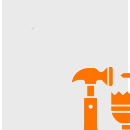
Видеонаблюдение в многоквартирном доме: особенности
установки, правовые аспекты и преимущества для
жителей
Ala-Web
-
22.07.2026