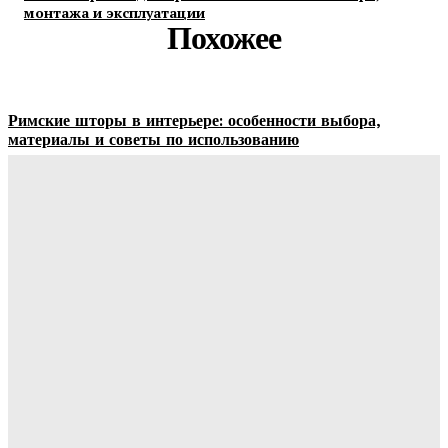
монтажа и эксплуатации
Похожее
Римские шторы в интерьере: особенности выбора,
материалы и советы по использованию
Margaret
-
06.08.2026
Строительство и отделка загородных домов: этапы работ,
материалы и особенности проектирования
Ala-Web
-
30.07.2026
Отделка сруба под ключ: этапы, особенности и важные
нюансы внутренней и внешней отделки
Ala-Web
-
28.07.2026