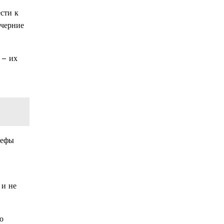
сти к
ечерние
 – их
ьефы
 и не
о