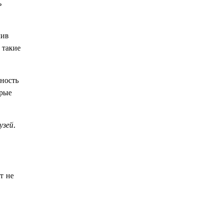
ь
чив
 такие
ность
орые
узей.
т не