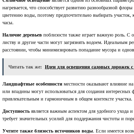
Солнечное освещение
является одним из основных параметров
нагревается, что способствует развитию разнообразной флоры
цветению воды, поэтому предпочтительно выбирать участок, 
часы.
Наличие деревьев
поблизости также играет важную роль. С о
листву и другие части могут загрязнять водоем. Идеальным р
расстоянии, чтобы минимизировать попадание мусора и однов
Читать так же:
Идеи для освещения садовых дорожек с
Ландшафтные особенности
местности оказывают влияние на
или впадины могут использоваться для создания интересных 
привлекательным и гармоничным в общем контексте участка.
Доступность
является важным аспектом для удобного ухода и 
требует значительных усилий для поддержания чистоты и поря
Учтите также близость источников воды
. Если имеется воз