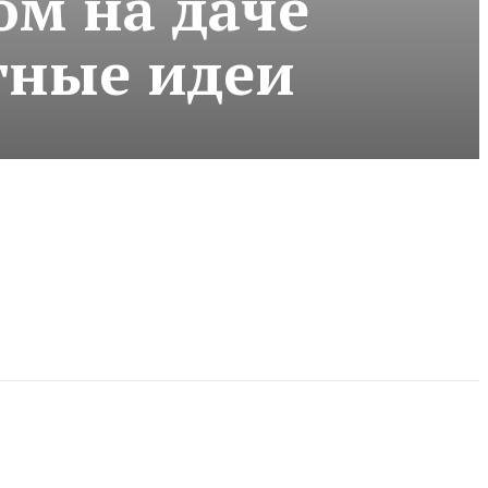
ом на даче
тные идеи