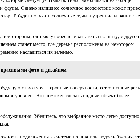
, которые следует учитывать. Вода, находящаяся на солнце,
 и фауны. Однако излишнее солнечное воздействие может приве
который будет получать солнечные лучи в утренние и ранние в
дной стороны, они могут обеспечивать тень и защиту, с другой
ешением станет место, где деревья расположены на некотором
ременно насладиться их зеленью.
 красивыми фото и дизайном
 будущую структуру. Неровные поверхности, естественные рел
форм и уровней. Это поможет сделать водный объект более
обслуживания. Убедитесь, что выбранное место легко доступно
дка.
можность подключения к системе полива или водоснабжения, эт