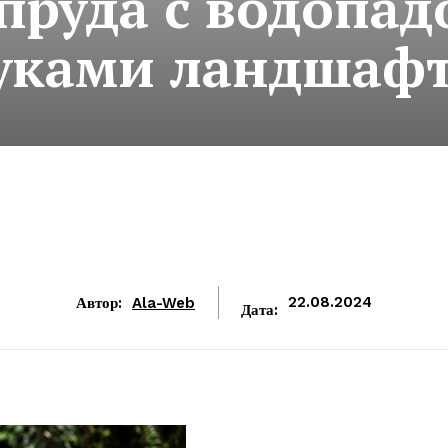
пруда с водопад
уками ландшаф
Автор:
Ala-Web
22.08.2024
Дата: