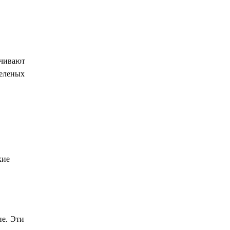
ечивают
зеленых
кие
ие. Эти