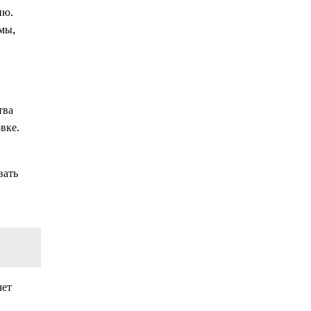
ию.
мы,
тва
вке.
вать
чет