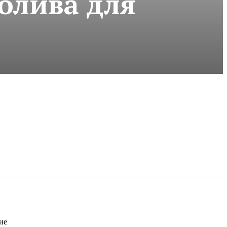
олива для
ие