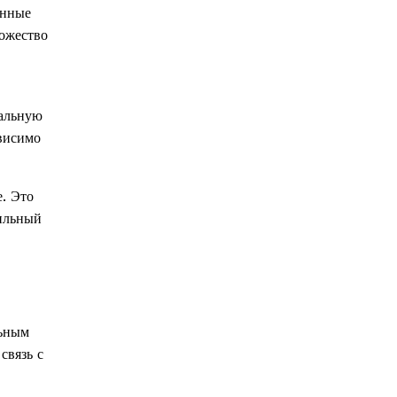
енные
ножество
мальную
ависимо
е. Это
вильный
льным
связь с