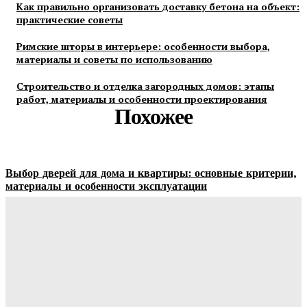
Как правильно организовать доставку бетона на объект:
практические советы
Римские шторы в интерьере: особенности выбора,
материалы и советы по использованию
Строительство и отделка загородных домов: этапы
работ, материалы и особенности проектирования
Похожее
Выбор дверей для дома и квартиры: основные критерии,
материалы и особенности эксплуатации
Ala-Web
-
07.08.2026
Гардеробные комнаты и встроенные шкафы-купе —
расчет цены и правила выбора
Ala-Web
-
07.08.2026