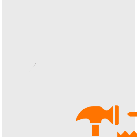
Как правильно организовать доставку бетона на объект:
практические советы
Ala-Web
-
07.08.2026
Римские шторы в интерьере: особенности выбора,
материалы и советы по использованию
Margaret
-
06.08.2026