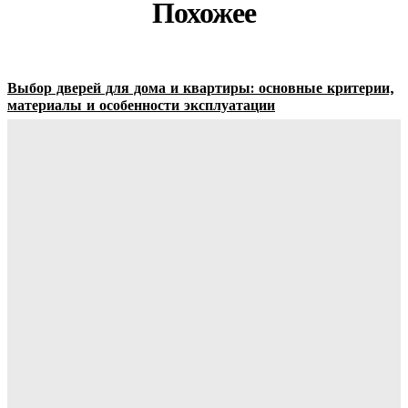
Похожее
Выбор дверей для дома и квартиры: основные критерии,
материалы и особенности эксплуатации
Ala-Web
-
07.08.2026
Гардеробные комнаты и встроенные шкафы-купе —
расчет цены и правила выбора
Ala-Web
-
07.08.2026
Как правильно организовать доставку бетона на объект:
практические советы
Ala-Web
-
07.08.2026
Римские шторы в интерьере: особенности выбора,