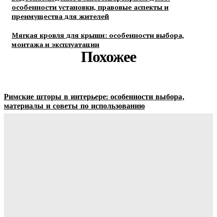
особенности установки, правовые аспекты и
преимущества для жителей
Мягкая кровля для крыши: особенности выбора,
монтажа и эксплуатации
Похожее
Римские шторы в интерьере: особенности выбора,
материалы и советы по использованию
Margaret
-
06.08.2026
Строительство и отделка загородных домов: этапы работ,
материалы и особенности проектирования
Ala-Web
-
30.07.2026
Отделка сруба под ключ: этапы, особенности и важные
нюансы внутренней и внешней отделки