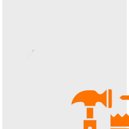
Ala-Web
-
28.07.2026
Видеонаблюдение в многоквартирном доме: особенности
установки, правовые аспекты и преимущества для
жителей
Ala-Web
-
22.07.2026