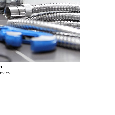
сти
вии со