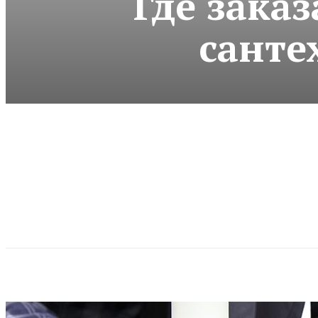
Где заказ
санте