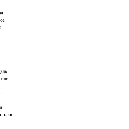
ая
ное
т
щадь
 или
В-
 и
 сторон