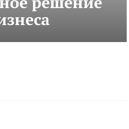
ьное решение
изнеса