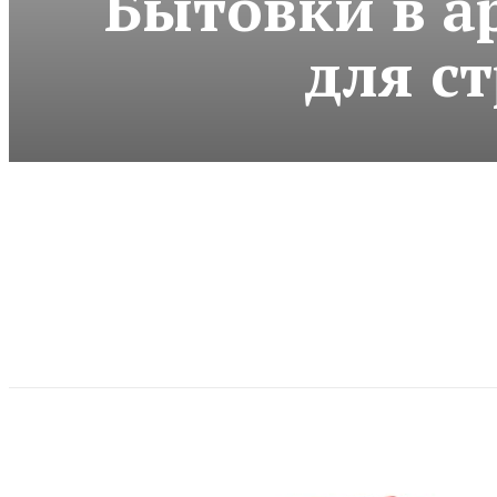
Бытовки в а
для с