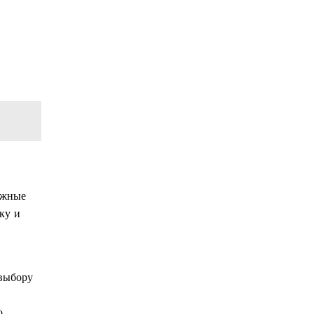
ежные
ку и
 выбору
о