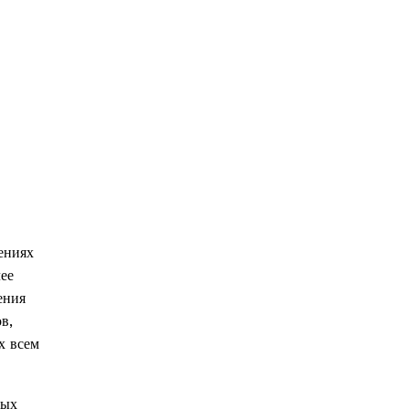
ениях
ее
ения
в,
х всем
ных