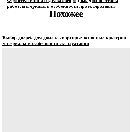
Строительство и отделка загородных домов: этапы
работ, материалы и особенности проектирования
Похожее
Выбор дверей для дома и квартиры: основные критерии,
материалы и особенности эксплуатации
Ala-Web
-
07.08.2026
Гардеробные комнаты и встроенные шкафы-купе —
расчет цены и правила выбора
Ala-Web
-
07.08.2026
Как правильно организовать доставку бетона на объект:
практические советы
Ala-Web
-
07.08.2026