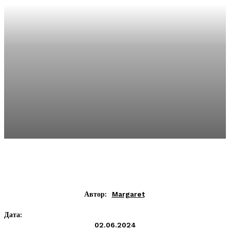
Автор:
Margaret
Дата:
02.06.2024