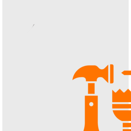
Римские шторы в интерьере: особенности выбора,
материалы и советы по использованию
Margaret
-
06.08.2026