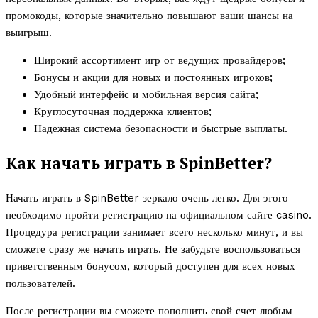
промокоды, которые значительно повышают ваши шансы на
выигрыш.
Широкий ассортимент игр от ведущих провайдеров;
Бонусы и акции для новых и постоянных игроков;
Удобный интерфейс и мобильная версия сайта;
Круглосуточная поддержка клиентов;
Надежная система безопасности и быстрые выплаты.
Как начать играть в SpinBetter?
Начать играть в SpinBetter зеркало очень легко. Для этого
необходимо пройти регистрацию на официальном сайте casino.
Процедура регистрации занимает всего несколько минут, и вы
сможете сразу же начать играть. Не забудьте воспользоваться
приветственным бонусом, который доступен для всех новых
пользователей.
После регистрации вы сможете пополнить свой счет любым