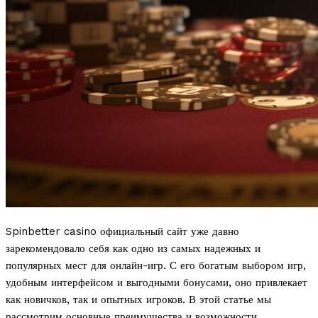
Spinbetter casino официальный сайт
уже давно
зарекомендовало себя как одно из самых надежных и
популярных мест для онлайн-игр. С его богатым выбором игр,
удобным интерфейсом и выгодными бонусами, оно привлекает
как новичков, так и опытных игроков. В этой статье мы
рассмотрим основные преимущества и возможности