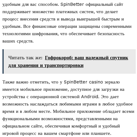
удобным для вас способом. SpinBetter официальный сайт
поддерживает множество платежных систем, что делает
процесс внесения средств и вывода выигрышей быстрым и
удобным. Все финансовые операции защищены современными
технологиями шифрования, что обеспечивает безопасность
ваших средств.
Читать так же:
Гофрокороб: ваш надежный спутник
для хранения и транспортировки
Также важно отметить, что у SpinBetter casino зеркало
имеется мобильное приложение, доступное для загрузки на
устройства с операционной системой Android. Это дает
возможность наслаждаться любимыми играми в любое удобное
время и в любом месте. Мобильное приложение обладает всеми
функциональными возможностями, представленными на
официальном сайте, обеспечивая комфортный и удобный
игровой процесс на вашем смартфоне или планшете.