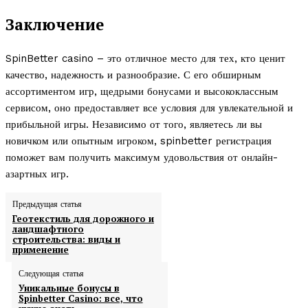
Заключение
SpinBetter casino – это отличное место для тех, кто ценит
качество, надежность и разнообразие. С его обширным
ассортиментом игр, щедрыми бонусами и высококлассным
сервисом, оно предоставляет все условия для увлекательной и
прибыльной игры. Независимо от того, являетесь ли вы
новичком или опытным игроком,
spinbetter регистрация
поможет вам получить максимум удовольствия от онлайн-
азартных игр.
Предыдущая статья
Геотекстиль для дорожного и
ландшафтного
строительства: виды и
применение
Следующая статья
Уникальные бонусы в
Spinbetter Casino: все, что