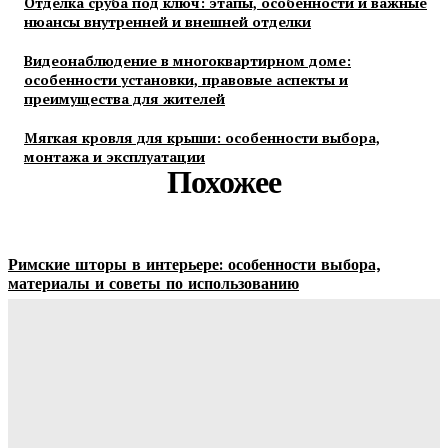
Отделка сруба под ключ: этапы, особенности и важные
нюансы внутренней и внешней отделки
Видеонаблюдение в многоквартирном доме:
особенности установки, правовые аспекты и
преимущества для жителей
Мягкая кровля для крыши: особенности выбора,
монтажа и эксплуатации
Похожее
Римские шторы в интерьере: особенности выбора,
материалы и советы по использованию
Margaret
-
06.08.2026
Строительство и отделка загородных домов: этапы работ,
материалы и особенности проектирования
Ala-Web
-
30.07.2026