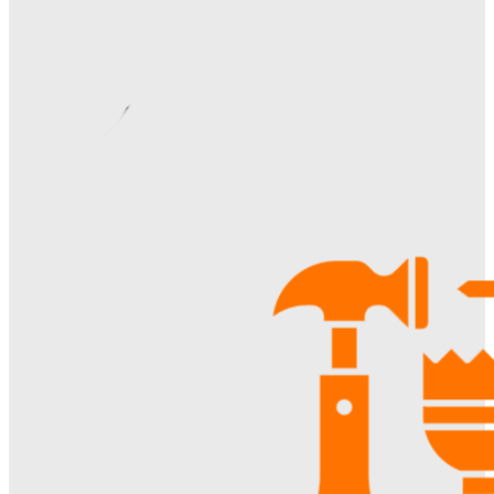
Видеонаблюдение в многоквартирном доме: особенности
установки, правовые аспекты и преимущества для
жителей
Ala-Web
-
22.07.2026