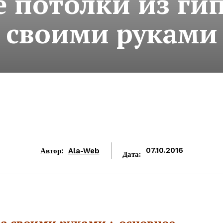
 потолки из ги
своими руками
Автор:
Ala-Web
07.10.2016
Дата:
а своими руками : основное