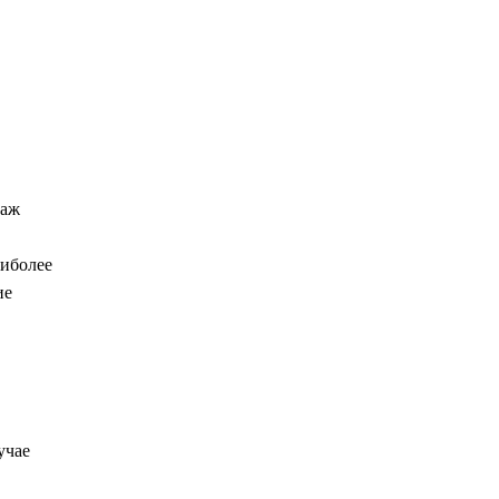
таж
аиболее
ие
учае