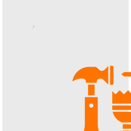
Видеонаблюдение в многоквартирном доме: особенности
установки, правовые аспекты и преимущества для
жителей
Ala-Web
-
22.07.2026