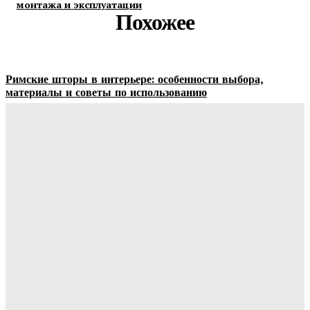
монтажа и эксплуатации
Похожее
Римские шторы в интерьере: особенности выбора,
материалы и советы по использованию
Margaret
-
06.08.2026
Строительство и отделка загородных домов: этапы работ,
материалы и особенности проектирования
Ala-Web
-
30.07.2026
Отделка сруба под ключ: этапы, особенности и важные
нюансы внутренней и внешней отделки
Ala-Web
-
28.07.2026