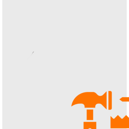
Как правильно организовать доставку бетона на объект:
практические советы
Ala-Web
-
07.08.2026
Римские шторы в интерьере: особенности выбора,
материалы и советы по использованию
Margaret
-
06.08.2026