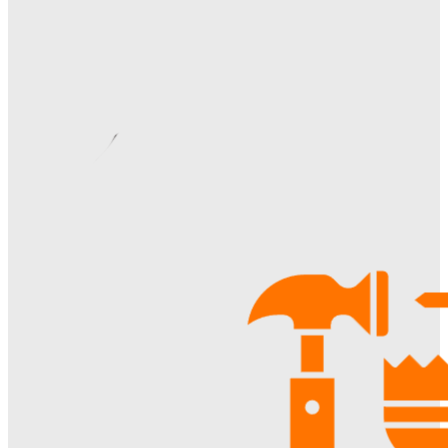
Margaret
-
06.08.2026
Строительство и отделка загородных домов: этапы работ,
материалы и особенности проектирования
Ala-Web
-
30.07.2026