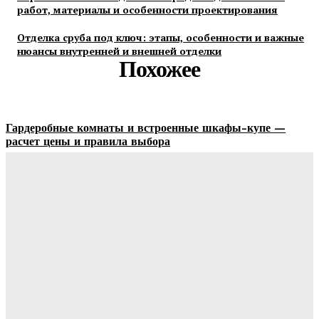
работ, материалы и особенности проектирования
Отделка сруба под ключ: этапы, особенности и важные
нюансы внутренней и внешней отделки
Похожее
Гардеробные комнаты и встроенные шкафы-купе —
расчет цены и правила выбора
Ala-Web
-
07.08.2026
Как правильно организовать доставку бетона на объект:
практические советы
Ala-Web
-
07.08.2026
Римские шторы в интерьере: особенности выбора,
материалы и советы по использованию