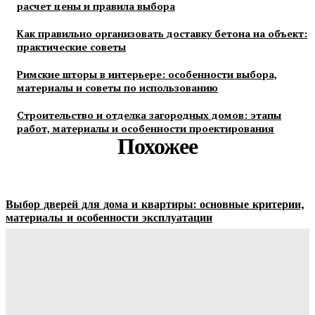
расчет цены и правила выбора
Как правильно организовать доставку бетона на объект:
практические советы
Римские шторы в интерьере: особенности выбора,
материалы и советы по использованию
Строительство и отделка загородных домов: этапы
работ, материалы и особенности проектирования
Похожее
Выбор дверей для дома и квартиры: основные критерии,
материалы и особенности эксплуатации
Ala-Web
-
07.08.2026
Гардеробные комнаты и встроенные шкафы-купе —
расчет цены и правила выбора