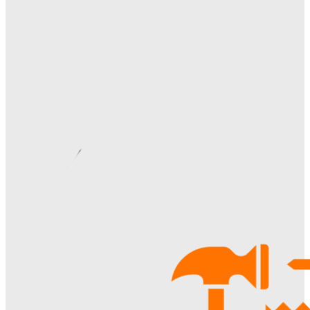
Отделка сруба под ключ: этапы, особенности и важные
нюансы внутренней и внешней отделки
Ala-Web
-
28.07.2026
Видеонаблюдение в многоквартирном доме: особенности
установки, правовые аспекты и преимущества для
жителей
Ala-Web
-
22.07.2026