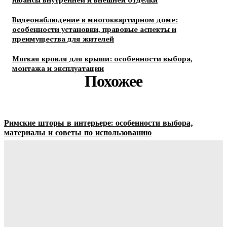
Видеонаблюдение в многоквартирном доме:
особенности установки, правовые аспекты и
преимущества для жителей
Мягкая кровля для крыши: особенности выбора,
монтажа и эксплуатации
Похожее
Римские шторы в интерьере: особенности выбора,
материалы и советы по использованию
Margaret
-
06.08.2026
Строительство и отделка загородных домов: этапы работ,
материалы и особенности проектирования
Ala-Web
-
30.07.2026