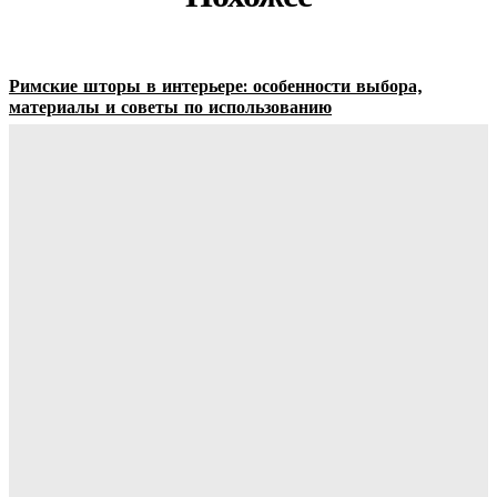
Римские шторы в интерьере: особенности выбора,
материалы и советы по использованию
Margaret
-
06.08.2026
Строительство и отделка загородных домов: этапы работ,
материалы и особенности проектирования
Ala-Web
-
30.07.2026
Отделка сруба под ключ: этапы, особенности и важные
нюансы внутренней и внешней отделки
Ala-Web
-
28.07.2026
Видеонаблюдение в многоквартирном доме: особенности
установки, правовые аспекты и преимущества для