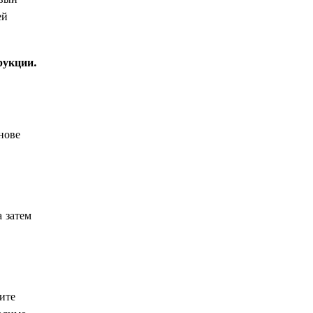
ей
рукции.
нове
 затем
ите