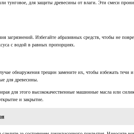
или тунговое, для защиты древесины от влаги. Эти смеси прон
ия загрязнений. Избегайте абразивных средств, чтобы не повр
суса с водой в равных пропорциях.
учае обнаружения трещин замените их, чтобы избежать течи и
ые для древесины.
ыбирая для этого высококачественные машинные масла или сили
открытие и закрытие.
он
 следите за состоянием лакокрасочного покрытия. Наносите н