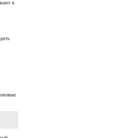
икают в
едить
коновые
овый