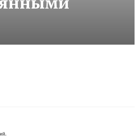
евянными
ий.