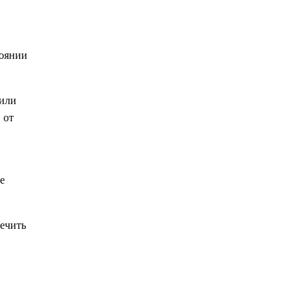
тоянии
 или
 от
е
печить