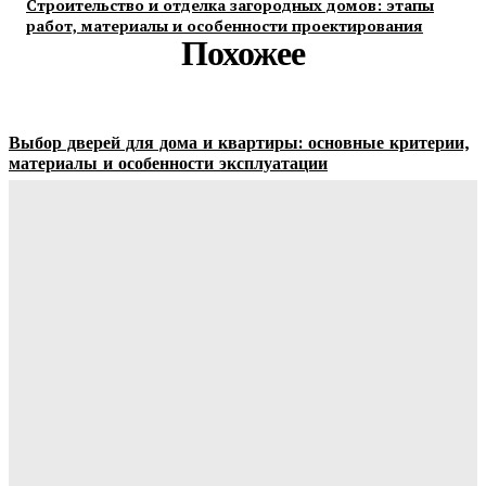
Строительство и отделка загородных домов: этапы
работ, материалы и особенности проектирования
Похожее
Выбор дверей для дома и квартиры: основные критерии,
материалы и особенности эксплуатации
Ala-Web
-
07.08.2026
Гардеробные комнаты и встроенные шкафы-купе —
расчет цены и правила выбора
Ala-Web
-
07.08.2026
Как правильно организовать доставку бетона на объект:
практические советы
Ala-Web
-
07.08.2026