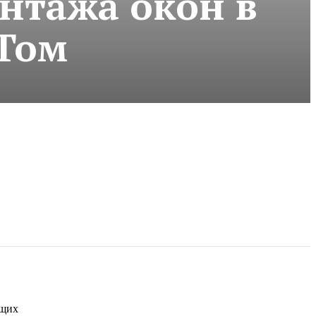
нтажа окон в
СТом
ющих