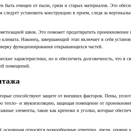
н быть очищен от пыли, грязи и старых материалов. Это обесп
м следует установить конструкцию в проем, следя за вертикаль
рметизацией швов. Это поможет предотвратить проникновение 
о климата. Наконец, завершающий этап включает в себя установ
роверку функционирования открывающихся частей.
еские характеристики, но и обеспечить долговечность, что в с
лей помещений.
нтажа
орые способствуют защите от внешних факторов. Пены, уплот
ую тепло- и звукоизоляцию, защищая помещение от проникнове
тажные элементы, такие как крепежи и уголки, которые обеспе
 К основным относятся разнообразные отвертки, дрели, уровни 