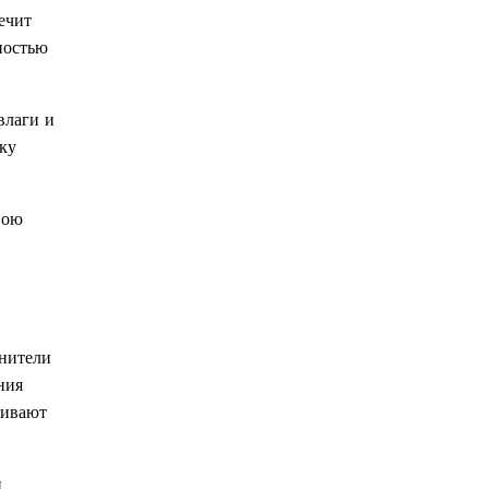
ечит
ностью
влаги и
ку
вою
нители
ния
чивают
и