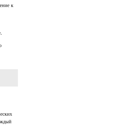
ение к
.
о
ческих
аждый