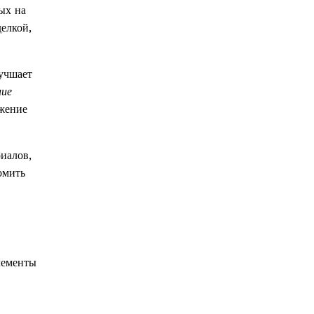
ых на
елкой,
учшает
ние
ижение
иалов,
омить
лементы