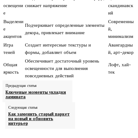
освещени
снижает напряжение
скандинавск
е
ий
Выделени
Современны
Подчеркивает определенные элементы
е
й,
декора, привлекает внимание
акцентов
минимализм
Игра
Создает интересные текстуры и
Авангардны
теней
формы, добавляет объем
й, арт-декор
Обеспечивает достаточный уровень
Общая
Лофт, хай-
освещенности для выполнения
яркость
тек
повседневных действий
Предыдущая статья
Ключевые моменты укладки
ламината
Следующая статья
Как заменить старый паркет
на новый и обновить
интерьер