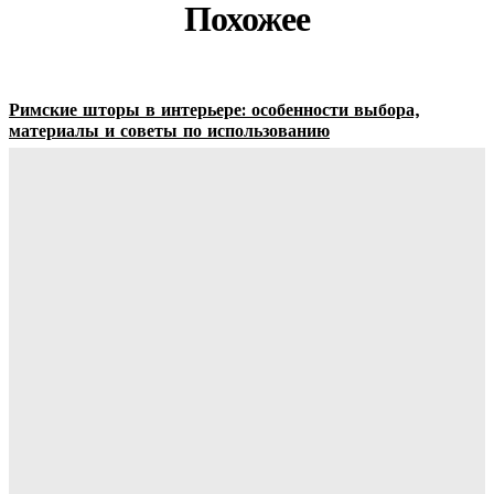
Похожее
Римские шторы в интерьере: особенности выбора,
материалы и советы по использованию
Margaret
-
06.08.2026
Строительство и отделка загородных домов: этапы работ,
материалы и особенности проектирования
Ala-Web
-
30.07.2026
Отделка сруба под ключ: этапы, особенности и важные
нюансы внутренней и внешней отделки
Ala-Web
-
28.07.2026
Видеонаблюдение в многоквартирном доме: особенности