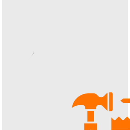
Как правильно организовать доставку бетона на объект:
практические советы
Ala-Web
-
07.08.2026
Римские шторы в интерьере: особенности выбора,
материалы и советы по использованию
Margaret
-
06.08.2026