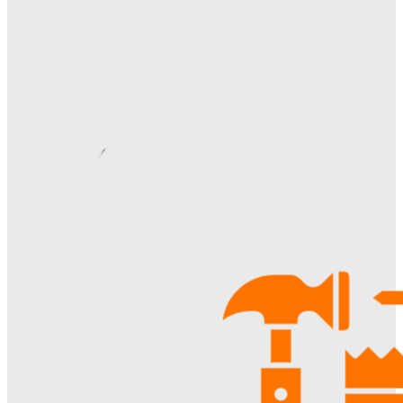
Ala-Web
-
28.07.2026
Видеонаблюдение в многоквартирном доме: особенности
установки, правовые аспекты и преимущества для
жителей
Ala-Web
-
22.07.2026