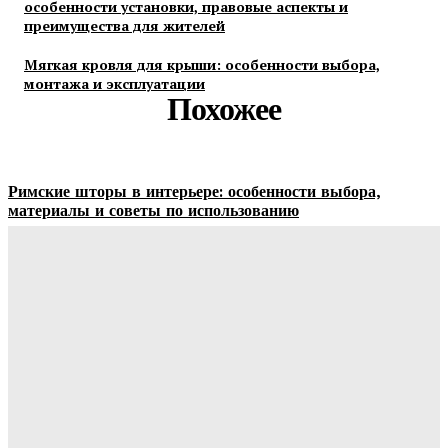
особенности установки, правовые аспекты и
преимущества для жителей
Мягкая кровля для крыши: особенности выбора,
монтажа и эксплуатации
Похожее
Римские шторы в интерьере: особенности выбора,
материалы и советы по использованию
Margaret
-
06.08.2026
Строительство и отделка загородных домов: этапы работ,
материалы и особенности проектирования
Ala-Web
-
30.07.2026
Отделка сруба под ключ: этапы, особенности и важные
нюансы внутренней и внешней отделки