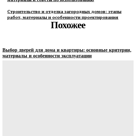
Строительство и отделка загородных домов: этапы
работ, материалы и особенности проектирования
Похожее
Выбор дверей для дома и квартиры: основные критерии,
материалы и особенности эксплуатации
Ala-Web
-
07.08.2026
Гардеробные комнаты и встроенные шкафы-купе —
расчет цены и правила выбора
Ala-Web
-
07.08.2026
Как правильно организовать доставку бетона на объект:
практические советы
Ala-Web
-
07.08.2026