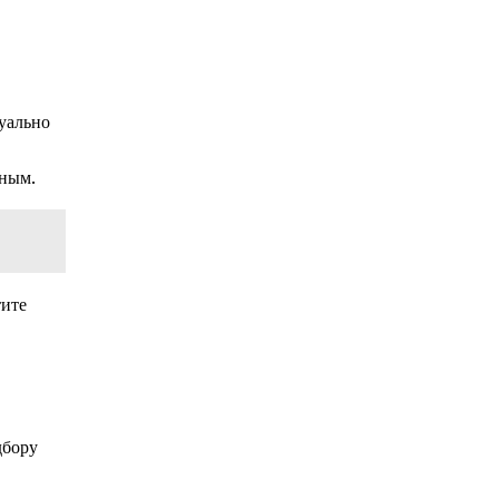
уально
тным.
тите
дбору