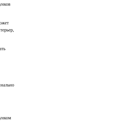
унков
ожет
терьер,
ать
инально
сунком