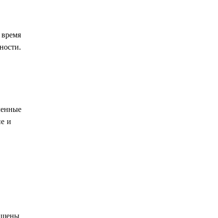
 время
ности.
ленные
е и
нащены