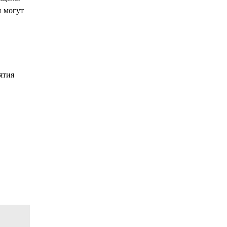
м могут
ятия