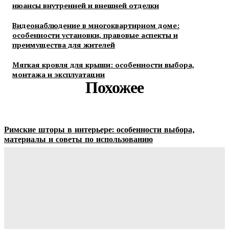
нюансы внутренней и внешней отделки
Видеонаблюдение в многоквартирном доме:
особенности установки, правовые аспекты и
преимущества для жителей
Мягкая кровля для крыши: особенности выбора,
монтажа и эксплуатации
Похожее
Римские шторы в интерьере: особенности выбора,
материалы и советы по использованию
Margaret
-
06.08.2026
Строительство и отделка загородных домов: этапы работ,
материалы и особенности проектирования
Ala-Web
-
30.07.2026