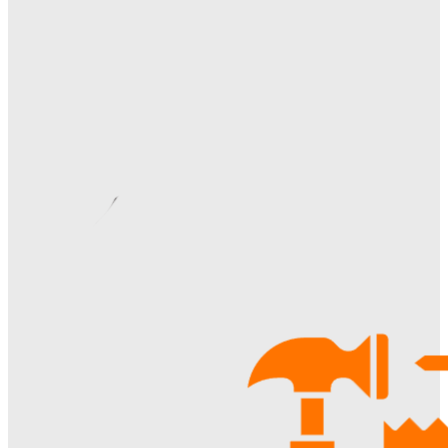
Отделка сруба под ключ: этапы, особенности и важные
нюансы внутренней и внешней отделки
Ala-Web
-
28.07.2026
Видеонаблюдение в многоквартирном доме: особенности
установки, правовые аспекты и преимущества для
жителей
Ala-Web
-
22.07.2026