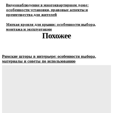
Видеонаблюдение в многоквартирном доме:
особенности установки, правовые аспекты и
преимущества для жителей
Мягкая кровля для крыши: особенности выбора,
монтажа и эксплуатации
Похожее
Римские шторы в интерьере: особенности выбора,
материалы и советы по использованию
Margaret
-
06.08.2026
Строительство и отделка загородных домов: этапы работ,
материалы и особенности проектирования
Ala-Web
-
30.07.2026