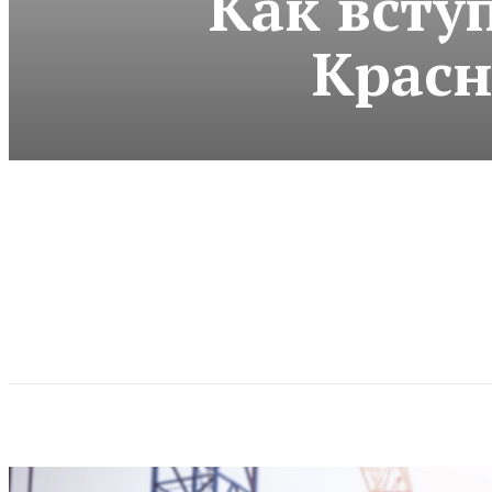
Как всту
Красн