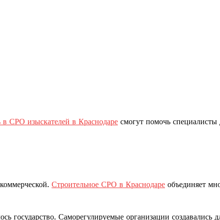
 в СРО изыскателей в Краснодаре
смогут помочь специалисты
екоммерческой.
Строительное СРО в Краснодаре
объединяет мн
ось государство. Саморегулируемые организации создавались дл