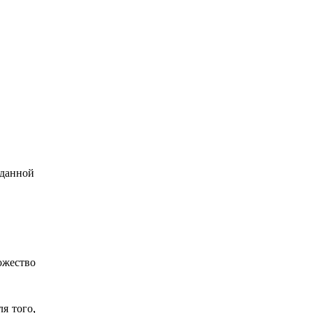
 данной
ожество
я того,