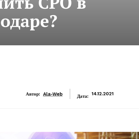
пить СРО в
одаре?
Автор:
Ala-Web
14.12.2021
Дата: