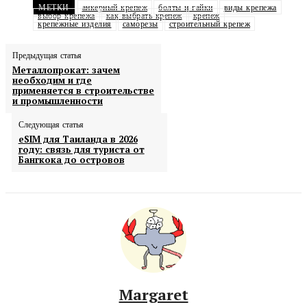
МЕТКИ
анкерный крепеж
болты и гайки
виды крепежа
выбор крепежа
как выбрать крепеж
крепеж
крепежные изделия
саморезы
строительный крепеж
Предыдущая статья
Металлопрокат: зачем
необходим и где
применяется в строительстве
и промышленности
Следующая статья
eSIM для Таиланда в 2026
году: связь для туриста от
Бангкока до островов
Margaret