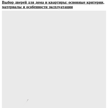
Выбор дверей для дома и квартиры: основные критерии,
материалы и особенности эксплуатации
Ala-Web
-
07.08.2026
Гардеробные комнаты и встроенные шкафы-купе —
расчет цены и правила выбора
Ala-Web
-
07.08.2026
Как правильно организовать доставку бетона на объект:
практические советы
Ala-Web
-
07.08.2026
Римские шторы в интерьере: особенности выбора,
материалы и советы по использованию
Margaret
-
06.08.2026