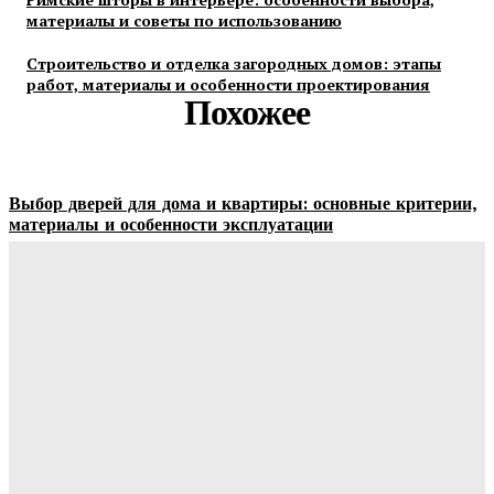
материалы и советы по использованию
Строительство и отделка загородных домов: этапы
работ, материалы и особенности проектирования
Похожее
Выбор дверей для дома и квартиры: основные критерии,
материалы и особенности эксплуатации
Ala-Web
-
07.08.2026
Гардеробные комнаты и встроенные шкафы-купе —
расчет цены и правила выбора
Ala-Web
-
07.08.2026
Как правильно организовать доставку бетона на объект:
практические советы