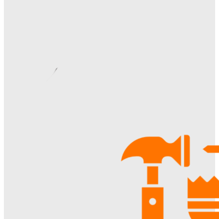
Ala-Web
-
07.08.2026
Римские шторы в интерьере: особенности выбора,
материалы и советы по использованию
Margaret
-
06.08.2026