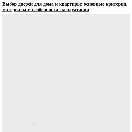
Выбор дверей для дома и квартиры: основные критерии,
материалы и особенности эксплуатации
Ala-Web
-
07.08.2026
Гардеробные комнаты и встроенные шкафы-купе —
расчет цены и правила выбора
Ala-Web
-
07.08.2026
Как правильно организовать доставку бетона на объект:
практические советы
Ala-Web
-
07.08.2026
Римские шторы в интерьере: особенности выбора,
материалы и советы по использованию
Margaret
-
06.08.2026