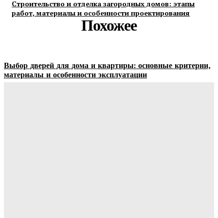
Строительство и отделка загородных домов: этапы
работ, материалы и особенности проектирования
Похожее
Выбор дверей для дома и квартиры: основные критерии,
материалы и особенности эксплуатации
Ala-Web
-
07.08.2026
Гардеробные комнаты и встроенные шкафы-купе —
расчет цены и правила выбора
Ala-Web
-
07.08.2026
Как правильно организовать доставку бетона на объект:
практические советы
Ala-Web
-
07.08.2026