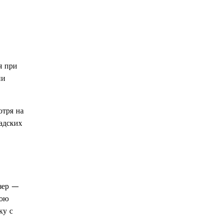
я при
ии
отря на
ладских
озер —
вою
ку с