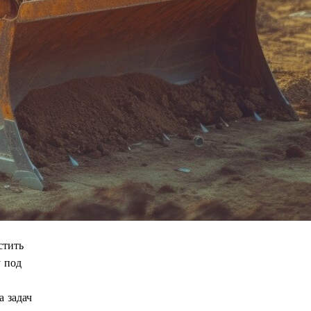
стить
у под
а задач