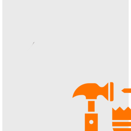
Ala-Web
-
07.08.2026
Римские шторы в интерьере: особенности выбора,
материалы и советы по использованию
Margaret
-
06.08.2026