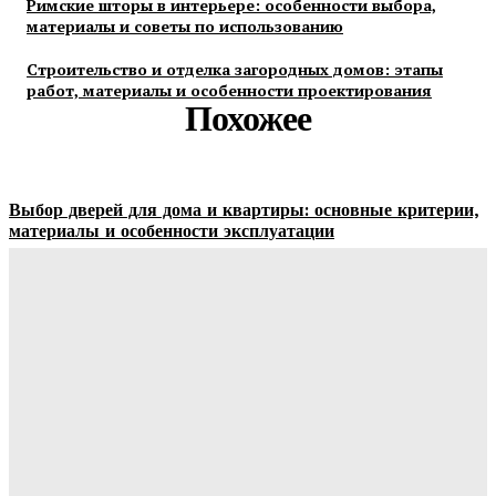
Римские шторы в интерьере: особенности выбора,
материалы и советы по использованию
Строительство и отделка загородных домов: этапы
работ, материалы и особенности проектирования
Похожее
Выбор дверей для дома и квартиры: основные критерии,
материалы и особенности эксплуатации
Ala-Web
-
07.08.2026
Гардеробные комнаты и встроенные шкафы-купе —
расчет цены и правила выбора
Ala-Web
-
07.08.2026
Как правильно организовать доставку бетона на объект:
практические советы